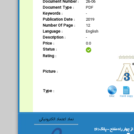
Document Number :
26-06
Document Type :
PDF
Keywords :
-
Publication Date :
2019
Number Of Page :
12
Language :
English
Description :
-
Price :
0.0
Status :
Rating :
Picture :
Type :
نماد اعتماد الکترونیکی