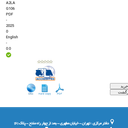
A2LA
G106
PDF
-
2025
0
English
-
0.0