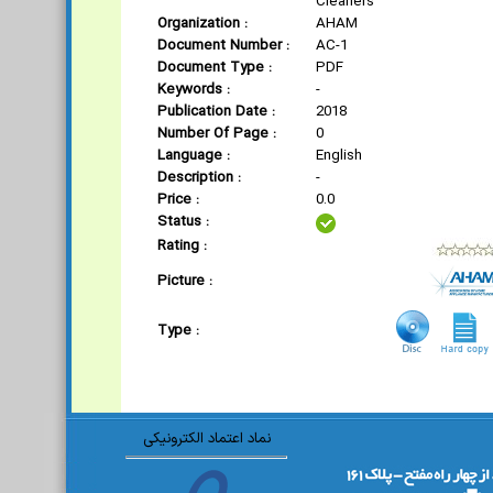
Cleaners
Organization :
AHAM
Document Number :
AC-1
Document Type :
PDF
Keywords :
-
Publication Date :
2018
Number Of Page :
0
Language :
English
Description :
-
Price :
0.0
Status :
Rating :
Picture :
Type :
نماد اعتماد الکترونیکی