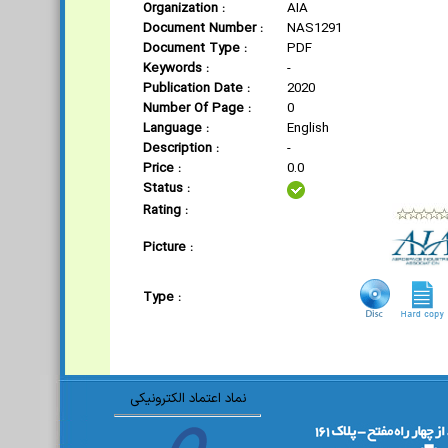
Organization :
AIA
Document Number :
NAS1291
Document Type :
PDF
Keywords :
-
Publication Date :
2020
Number Of Page :
0
Language :
English
Description :
-
Price :
0.0
Status :
Rating :
Picture :
Type :
نماد اعتماد الکترونیکی