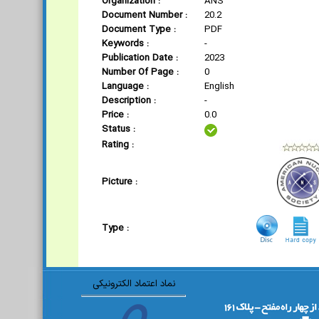
Organization :
ANS
Document Number :
20.2
Document Type :
PDF
Keywords :
-
Publication Date :
2023
Number Of Page :
0
Language :
English
Description :
-
Price :
0.0
Status :
Rating :
Picture :
Type :
نماد اعتماد الکترونیکی