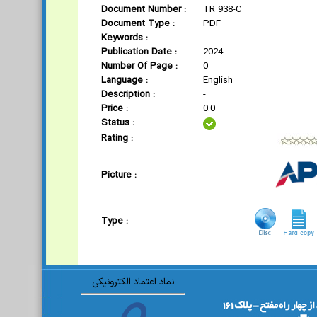
Document Number :
TR 938-C
Document Type :
PDF
Keywords :
-
Publication Date :
2024
Number Of Page :
0
Language :
English
Description :
-
Price :
0.0
Status :
Rating :
Picture :
Type :
نماد اعتماد الکترونیکی