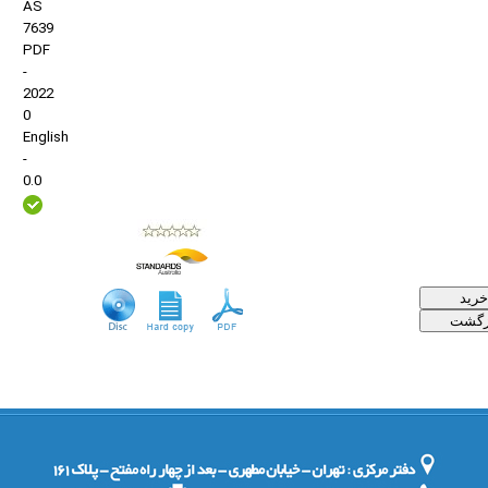
AS
7639
PDF
-
2022
0
English
-
0.0