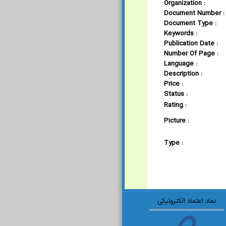
Organization :
Document Number :
Document Type :
Keywords :
Publication Date :
Number Of Page :
Language :
Description :
Price :
Status :
Rating :
Picture :
Type :
نماد اعتماد الکترونیکی