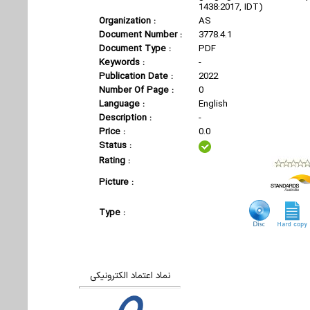
1438:2017, IDT)
Organization :
AS
Document Number :
3778.4.1
Document Type :
PDF
Keywords :
-
Publication Date :
2022
Number Of Page :
0
Language :
English
Description :
-
Price :
0.0
Status :
Rating :
Picture :
Type :
نماد اعتماد الکترونیکی