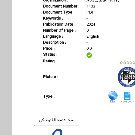
Organization :
ASSE(SANITARY)
Document Number :
1103
Document Type :
PDF
Keywords :
-
Publication Date :
2024
Number Of Page :
0
Language :
English
Description :
-
Price :
0.0
Status :
Rating :
Picture :
Type :
نماد اعتماد الکترونیکی