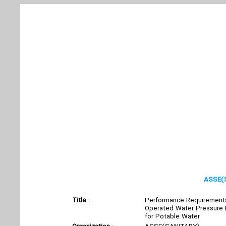
رش استاندارد
سامانه مدیریت استاندارد
ورود کاربران
ASSE(S
Title :
Performance Requirements
Operated Water Pressure 
for Potable Water