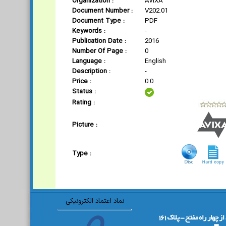
Organization :
AVIXA
Document Number :
V202.01
Document Type :
PDF
Keywords :
-
Publication Date :
2016
Number Of Page :
0
Language :
English
Description :
-
Price :
0.0
Status :
Rating :
Picture :
Type :
نماد اعتماد الکترونیکی