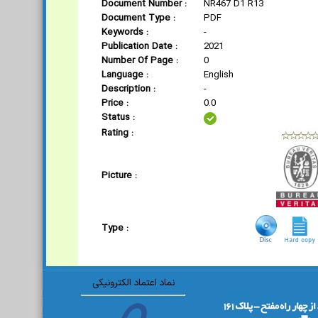
Document Number :
NR467 D1 R13
Document Type :
PDF
Keywords :
-
Publication Date :
2021
Number Of Page :
0
Language :
English
Description :
-
Price :
0.0
Status :
Rating :
Picture :
Type :
نماد اعتماد الکترونیکی