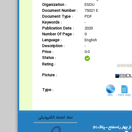
Organization :
ESDU
Document Number :
75021 E
Document Type :
PDF
Keywords :
-
Publication Date :
2020
Number Of Page :
0
Language :
English
Description :
-
Price :
0.0
Status :
Rating :
Picture :
Type :
نماد اعتماد الکترونیکی