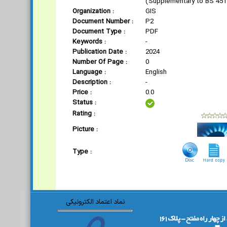
(Supplementary to BS 451
Organization :
GIS
Document Number :
P2
Document Type :
PDF
Keywords :
-
Publication Date :
2024
Number Of Page :
0
Language :
English
Description :
-
Price :
0.0
Status :
Rating :
Picture :
Type :
نماد اعتماد الکترونیکی