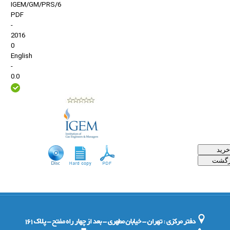
IGEM/GM/PRS/6
PDF
-
2016
0
English
-
0.0