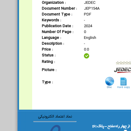
Organization :
JEDEC
Document Number :
JEP154A
Document Type :
PDF
Keywords :
-
Publication Date :
2024
Number Of Page :
0
Language :
English
Description :
-
Price :
0.0
Status :
Rating :
Picture :
Type :
نماد اعتماد الکترونیکی