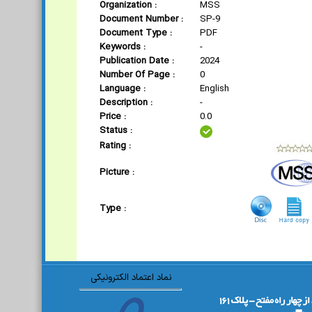
Organization :
MSS
Document Number :
SP-9
Document Type :
PDF
Keywords :
-
Publication Date :
2024
Number Of Page :
0
Language :
English
Description :
-
Price :
0.0
Status :
Rating :
Picture :
Type :
نماد اعتماد الکترونیکی