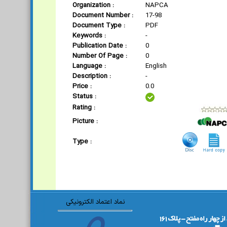
Organization :
NAPCA
Document Number :
17-98
Document Type :
PDF
Keywords :
-
Publication Date :
0
Number Of Page :
0
Language :
English
Description :
-
Price :
0.0
Status :
Rating :
Picture :
Type :
نماد اعتماد الکترونیکی