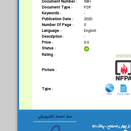
Document Number :
58H
Document Type :
PDF
Keywords :
-
Publication Date :
2020
Number Of Page :
0
Language :
English
Description :
-
Price :
0.0
Status :
Rating :
Picture :
Type :
نماد اعتماد الکترونیکی