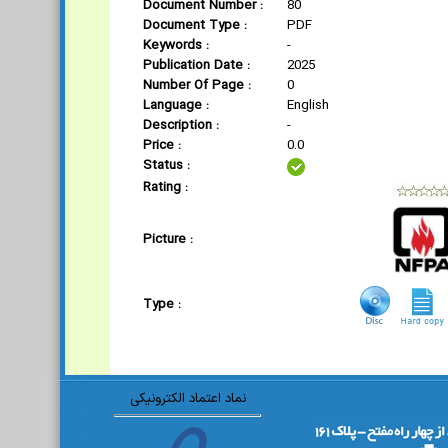
Document Number :
80
Document Type :
PDF
Keywords :
-
Publication Date :
2025
Number Of Page :
0
Language :
English
Description :
-
Price :
0.0
Status :
Rating :
Picture :
Type :
نماد اعتماد الکترونیکی