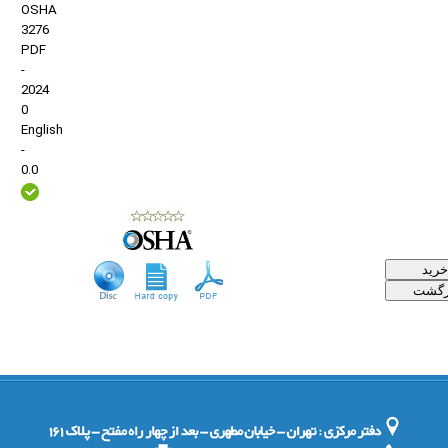
OSHA
3276
PDF
-
2024
0
English
-
0.0