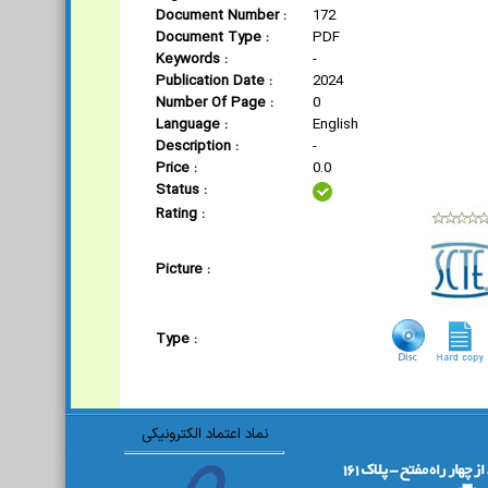
Document Number :
172
Document Type :
PDF
Keywords :
-
Publication Date :
2024
Number Of Page :
0
Language :
English
Description :
-
Price :
0.0
Status :
Rating :
Picture :
Type :
نماد اعتماد الکترونیکی