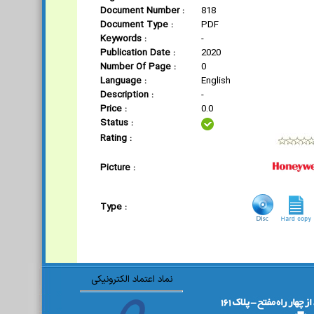
Document Number :
818
Document Type :
PDF
Keywords :
-
Publication Date :
2020
Number Of Page :
0
Language :
English
Description :
-
Price :
0.0
Status :
Rating :
Picture :
Type :
نماد اعتماد الکترونیکی