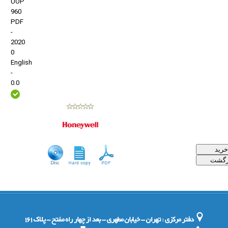
UOP
960
PDF
-
2020
0
English
-
0.0