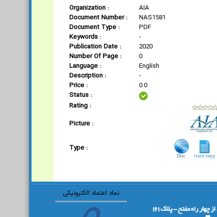
Organization :
AIA
Document Number :
NAS1581
Document Type :
PDF
Keywords :
-
Publication Date :
2020
Number Of Page :
0
Language :
English
Description :
-
Price :
0.0
Status :
Rating :
Picture :
Type :
نماد اعتماد الکترونیکی