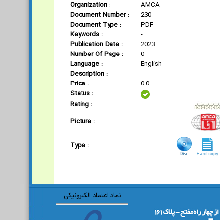
Organization :
AMCA
Document Number :
230
Document Type :
PDF
Keywords :
-
Publication Date :
2023
Number Of Page :
0
Language :
English
Description :
-
Price :
0.0
Status :
Rating :
Picture :
Type :
نماد اعتماد الکترونیکی