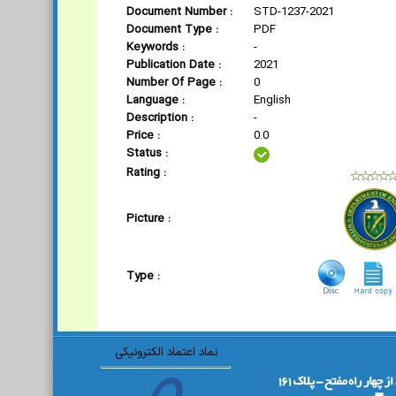
Document Number :
STD-1237-2021
Document Type :
PDF
Keywords :
-
Publication Date :
2021
Number Of Page :
0
Language :
English
Description :
-
Price :
0.0
Status :
Rating :
Picture :
Type :
نماد اعتماد الکترونیکی