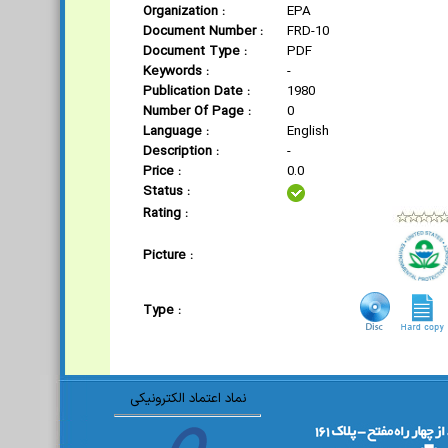
Organization :
EPA
Document Number :
FRD-10
Document Type :
PDF
Keywords :
-
Publication Date :
1980
Number Of Page :
0
Language :
English
Description :
-
Price :
0.0
Status :
Rating :
Picture :
Type :
نماد اعتماد الکترونیکی