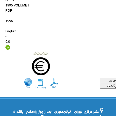
EURO
1995 VOLUME II
PDF
-
1995
0
English
-
0.0