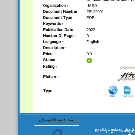
Semiconductor devices fo
Organization :
JASO
Document Number :
TP-22001
Document Type :
PDF
Keywords :
-
Publication Date :
2022
Number Of Page :
0
Language :
English
Description :
-
Price :
0.0
Status :
Rating :
Picture :
Type :
نماد اعتماد الکترونیکی