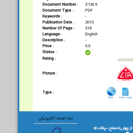
Document Number :
Z136.9
Document Type :
PDF
Keywords :
-
Publication Date :
2013
Number Of Page :
218
Language :
English
Description :
-
Price :
0.0
Status :
Rating :
Picture :
Type :
نماد اعتماد الکترونیکی