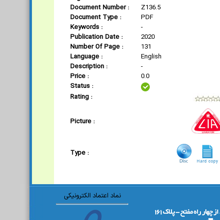
Document Number :
Z136.5
Document Type :
PDF
Keywords :
-
Publication Date :
2020
Number Of Page :
131
Language :
English
Description :
-
Price :
0.0
Status :
Rating :
Picture :
Type :
نماد اعتماد الکترونیکی