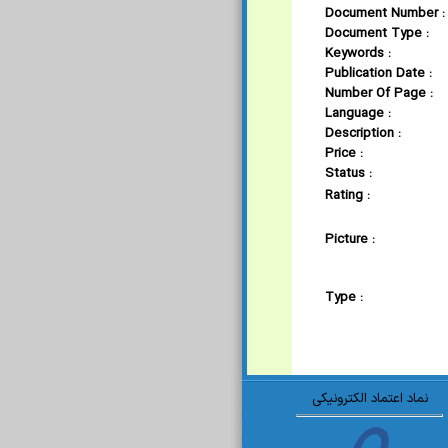
Document Number :
Document Type :
Keywords :
Publication Date :
Number Of Page :
Language :
Description :
Price :
Status :
Rating :
Picture :
Type :
نماد اعتماد الکترونیکی