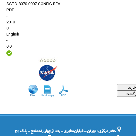
SSTD-8070-0007-CONFIG REV
PDF
-
2018
0
English
-
0.0