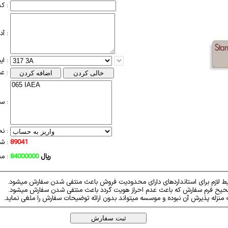
کد پستی :
آدرس :
ایندکس استاندارد :
عملیات سبد :
سبد خرید :
نحوه پرداخت :
89041
شناسه سفارش :
ریال
84000000
مبلغ سفارش :