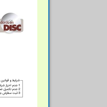
شرایط و قوانین
1-عدم احراز شرایط لازم برای استانداردهای دارای محدودیت فروش باعث منتفی شدن سفارش میشود.
2-عدم تکمیل صحیح فرم سفارش که باعث عدم احراز هویت گردد باعث منتفی شدن سفارش میشود.
3-ثبت سفارش به منزله پذیرش آن نبوده و موسسه میتواند بدون ارائه توضیحات سفارش را ملغی نماید.