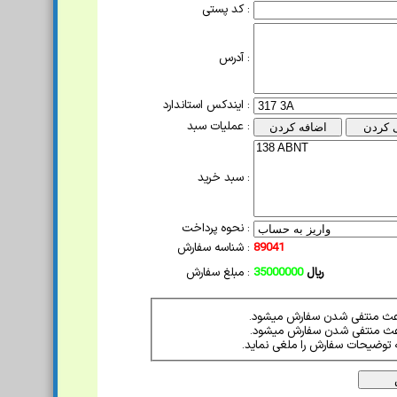
کد پستی :
آدرس :
ایندکس استاندارد :
عملیات سبد :
سبد خرید :
نحوه پرداخت :
89041
شناسه سفارش :
ریال
35000000
مبلغ سفارش :