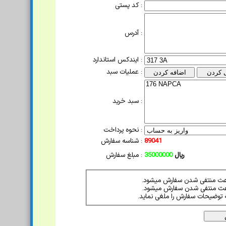
کد پستی :
آدرس :
ایندکس استاندارد :
عملیات سبد :
سبد خرید :
نحوه پرداخت :
89041
شناسه سفارش :
ریال
35000000
مبلغ سفارش :