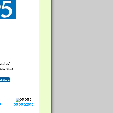
کد استاندا
دسته بند
7
O5 O5.5:2016