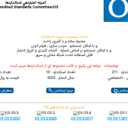
کميته اعتباردهي استانداردها
redited Standards Committee/O5
تحت سیستم مدیریت استاندارد
محیط ساده و با کاربری راحت
و با امکان جستجو ، مرتب سازی ، فیلتر کردن
و با امکان جستجو بر اساس شماره ، کلمات کلیدی و تاریخ انتشار
قابل استفاده تحت شبکه محلی و سرور
توضيحات : عرضه اين پکيج در قالب مجموعه اي از استانداردها ميسر است
رد : 211
تعداد استاندارد : 10
تعداد د
ی : اختصاصي
سال انتشار : 2022
قیمت به ریال : 0000
O5 جدیدترین استانداردهای
O5 O5.3:2021
O5 O5.2:2020
O5 O5.4:2017
O5 O5.1:201