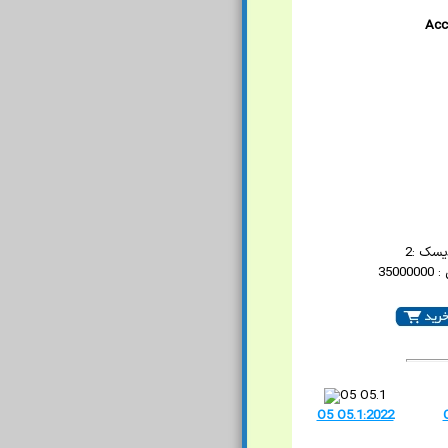
Acc
یسک :2
3500
O5 O5.1:2022